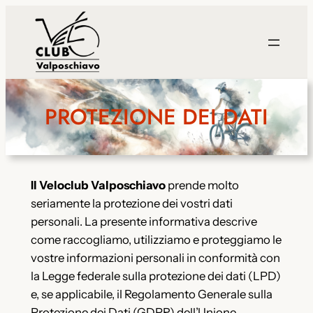
Vai
al
contenuto
PROTEZIONE DEI DATI
Il Veloclub Valposchiavo
prende molto
seriamente la protezione dei vostri dati
personali. La presente informativa descrive
come raccogliamo, utilizziamo e proteggiamo le
vostre informazioni personali in conformità con
la Legge federale sulla protezione dei dati (LPD)
e, se applicabile, il Regolamento Generale sulla
Protezione dei Dati (GDPR) dell’Unione